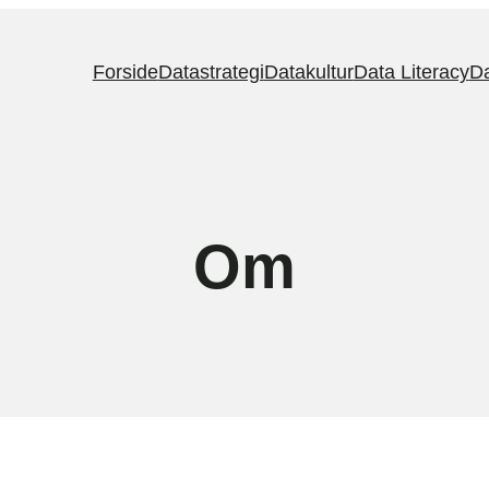
Forside
Datastrategi
Datakultur
Data Literacy
Da
Om