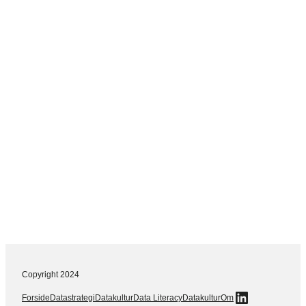
Copyright 2024
LinkedIn
Forside
Datastrategi
Datakultur
Data Literacy
Datakultur
Om