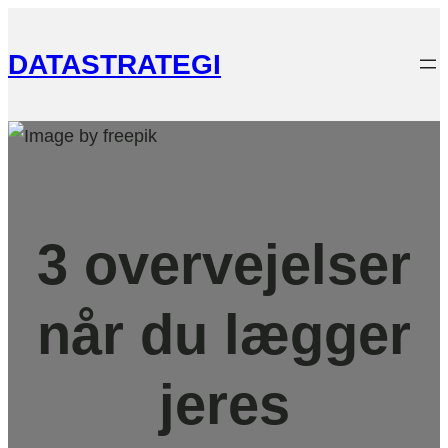
DATASTRATEGI
3 overvejelser
når du lægger
jeres